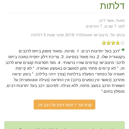
דלתות
מאת:
אשר דהן
לפני 7 שנים, 7 חודשים
נכתב על:
מיצובישי אאוטלנדר 2018 פנאי שטח 5 דלתות
"רכב בעל יתרונות רבים. 1. מרווח, ומאוד מפנק ביחס לרכבים
בקטגוריה שלו. 2. נוח מאוד בנסיעה. 3. צריכת דלק יחסית נמוכה ביחס
לרכבי מיצובישי קודמים שהיו ברשותי. 4. מס' חסרונות קטנים שיש לרכב
זה, * לא קיימים פתחי מזגן למושבים באמצע ואחורה. * לא קיימת
תאורה על כפתורי הפעלה בדלתות (צורך זיהוי בלילה). * בזמן יציאה
מהרכב (כאשר אין נוסעים ברכב) אין התראה (נעילה אוטומטית) על
השארת הרכב במצב פתוח, ללא נעילה. לסיכום: רכב בעל יתרונות רבים,
מומלץ בחום."
קרא עוד 1 חוות דעת על רכב זה.