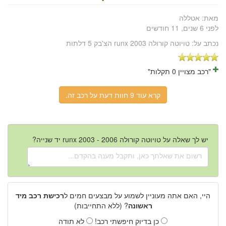
מאת:
אטללה
לפני 6 שנים, 11 חודשים
נכתב על:
טויוטה קורולה runx 2003 הצ'בק 5 דלתות
"רכב מצויין 0 תקלות"
קרא עוד 9 חוות דעת על רכב זה.
יש לך שאלה על טויוטה קורולה runx 2003 - 2006 יד שנייה?
היי, האם אתה מעוניין לשמוע על מבצעים חמים ל
רכישת רכב מיד
ראשונה
? (ללא התחייבות)
כן בדיוק חיפשתי רכב!
לא תודה