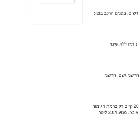
דשים. בפנים הרכב בוצע
ווק בישראל החל בסוף יוני 2012. המחירים נותרו ללא שינוי
התוספות הבאות: בקרת שיוט, גלגלי מגנזיום 17 אינצ', חיישני גשם, חיישני
החל מאמצע 2012 מנוע ה- 2.0 ליטר קיים גם ברמת האבזור הנמוכה - "אקטיב" (עד 2012 קיים רק ברמת הגימור
הגבוהה "ספיריט"). רמת גימור אקטיב כוללת בין היתר: בקרת אקלים וגלגלי מגנזיום 16 אינצ'. מנוע ה2.0 ליטר