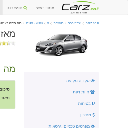
עמוד ראשי
חפש רכב
חוות דעת רכב
carz.co.il
>
יצרני רכב
>
מאזדה
>
3
>
2009 - 2013
>
מה חדש ב2012
מאזדה 3 יד שנייה
מה חד
סקירה מקיפה
סיכום
חוות דעת
מאזדה 3 עברה מספר שינויים טכניים וקו
בטיחות
מחירון
מפרטים טכניים וגרסאות