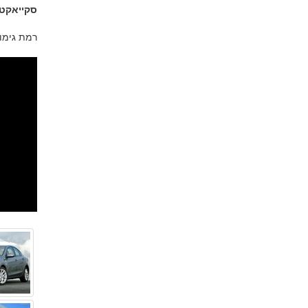
סקייאקט
רמת גימור SKY הכוללת את מנוע ותיבת ההילוכים של טכנולוגיית SKYACTIV לא מוצעת במא