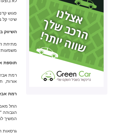
לא בוצעו שינוי
פגוש קדמי
שינוי קל 
השיווק ב
משמעותי. 
תוספת אב
אורות, ח
רמת אבזור ח
המשיך להי
גרסאות הה