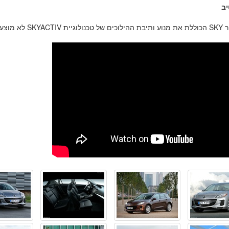
יב
זדה 3 נכון לעכשיו.