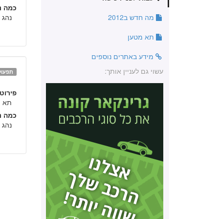
כמה נה
מה חדש ב2012
נהג 
תא מטען
מידע באתרים נוספים
עשוי גם לעניין אותך:
תפעול
פירוט:
תא מטע
כמה נה
נהג 