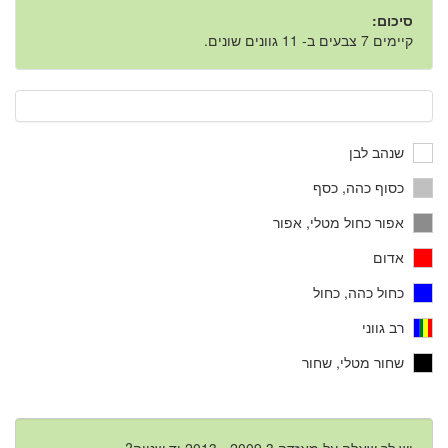
סיכום:
קיימים 7 צבעים ב- 11 גוונים שונים.
שנהב לבן
כסוף כהה, כסף
אפור כחול מטלי, אפור
אדום
כחול כהה, כחול
רב גווני
שחור מטלי, שחור
יש לך שאלה על מאזדה 3 2009 - 2013 יד שנייה?