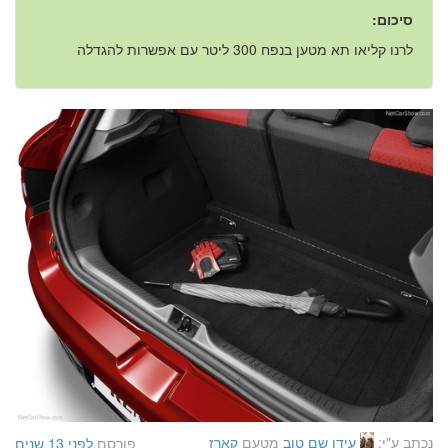
סיכום:
לרנו קליאו תא מטען בנפח 300 ליטר עם אפשרות להגדלה
נכתב ע"י:
עידן שם טוב
מטעם
קארז
פורסם
לפני 13 שנים