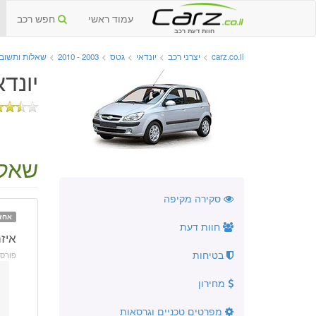
עמוד ראשי
חפש רכב
חוות דעת רכב
carz.co.il
>
יצרני רכב
>
יונדאי
>
גטס
>
2003 - 2010
>
שאלות ותשוב
יונדאי 
שאלה
סקירה מקיפה
אחז
חוות דעת
איז
בטיחות
פורס
מחירון
מפרטים טכניים וגרסאות