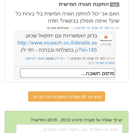
התקנת חגורה חמישית
טכני
האם אני יכול להתקין חגורה חמישית בלי בעיות כל
שהן? ואיפה מומלץ בבקשה? תודה
פורסם
לפני 10 שנים, 10 חודשים
ע"י:
משתמש אנונימי
בדוק האפשרויות עם יחזקאל שכאן:
http://www.musach.co.il/details.as
p?id=185
בהצלחה ובברכה - רפי לין
פורסם
לפני 10 שנים, 10 חודשים
ע"י:
רפי לין
מטעם
האתר לחיפוש
מוסכים ושרותי רכב
קרא עוד 48 שאלות ותשובות על רכב זה.
יש לך שאלה על סקודה סיטיגו 2012 - 2018 החדשה?