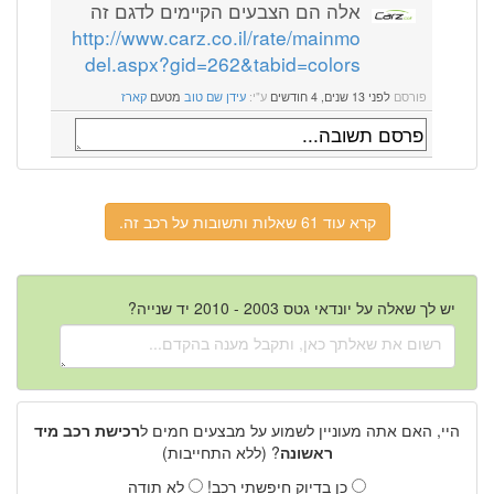
אלה הם הצבעים הקיימים לדגם זה
http://www.carz.co.il/rate/mainmo
del.aspx?gid=262&tabid=colors
פורסם
לפני 13 שנים, 4 חודשים
ע"י:
עידן שם טוב
מטעם
קארז
קרא עוד 61 שאלות ותשובות על רכב זה.
יש לך שאלה על יונדאי גטס 2003 - 2010 יד שנייה?
היי, האם אתה מעוניין לשמוע על מבצעים חמים ל
רכישת רכב מיד
ראשונה
? (ללא התחייבות)
כן בדיוק חיפשתי רכב!
לא תודה