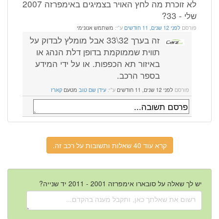
לא זוכרת מה לחץ האויר בצמיגים באימפרזה 2007
שלי - 33?
פורסם
לפני 12 שנים, 11 חודשים
ע"י:
משתמש אנונימי
זה בערך 32\33 אבל מומלץ לבדוק על
תווית שממוקמת בדופן דלת הנהג או
באיזור תא הכפפות. או על ידי המידע
בספר הרכב.
פורסם
לפני 12 שנים, 11 חודשים
ע"י:
עידן שם טוב
מטעם
קארז
קרא עוד 40 שאלות ותשובות על רכב זה.
יש לך שאלה על סובארו אימפרזה 2001 - 2011 יד שנייה?