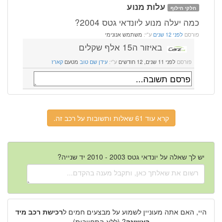
עלות מנוע
חלקי חילוף
כמה יעלה מנוע ליונדאי גטס 2004?
פורסם
לפני 12 שנים
ע"י:
משתמש אנונימי
באיזור ה15 אלף שקלים
פורסם
לפני 11 שנים, 12 חודשים
ע"י:
עידן שם טוב
מטעם
קארז
קרא עוד 61 שאלות ותשובות על רכב זה.
יש לך שאלה על יונדאי גטס 2003 - 2010 יד שנייה?
היי, האם אתה מעוניין לשמוע על מבצעים חמים ל
רכישת רכב מיד
ראשונה
? (ללא התחייבות)