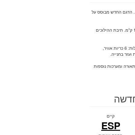
. הדגם החדש מבוסס על
אסטרה החדשה כוללת מנוע חדש חזק במיוחד, היא חסכונית בדלק - ליטר דלק לכל 11.5 ק"מ. תיבת ההילוכים
אסטרה נחשבת לרכב בטיחותי במיוחד, מערכות הבטיחות המתקדמות והאקטיביות כוללות: 6 כריות אוויר,
 ועזר בחנייה.
תאורה ומערכות נוספות
קיים
ESP