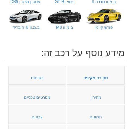
ב.מ.וו סדרה 6
ניסאן GT-R
אסטון מרטין DB9
פורש קיימן
ב.מ.וו M6
ב.מ.וו i8 היברידי
מידע נוסף על רכב זה:
סקירה מקיפה
בטיחות
מחירון
מפרטים טכניים
תמונות
צבעים