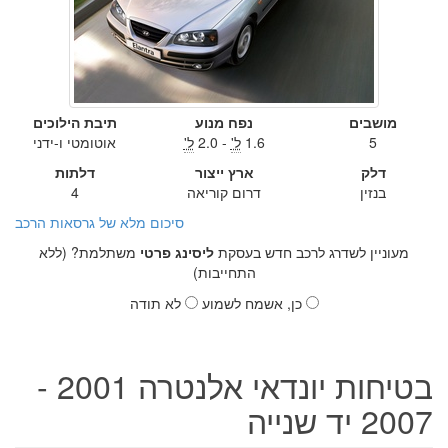
מושבים
נפח מנוע
תיבת הילוכים
5
1.6
ל'
- 2.0
ל'
אוטומטי ו-ידני
דלק
ארץ ייצור
דלתות
בנזין
דרום קוריאה
4
סיכום מלא של גרסאות הרכב
מעוניין לשדרג לרכב חדש בעסקת
ליסינג פרטי
משתלמת? (ללא
התחייבות)
כן, אשמח לשמוע
לא תודה
בטיחות יונדאי אלנטרה 2001 -
2007 יד שנייה