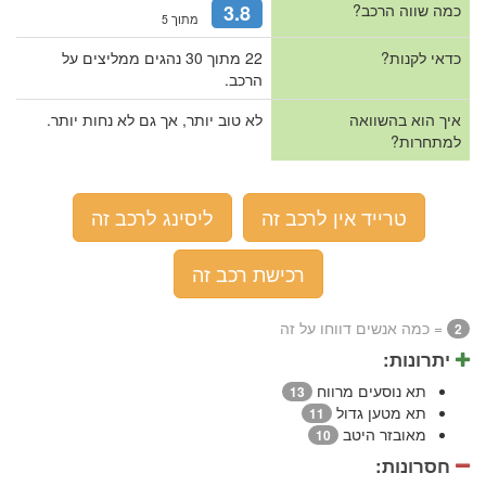
כמה שווה הרכב?
3.8
מתוך 5
כדאי לקנות?
22 מתוך 30 נהגים ממליצים על
הרכב.
איך הוא בהשוואה
לא טוב יותר, אך גם לא נחות יותר.
למתחרות?
טרייד אין לרכב זה
ליסינג לרכב זה
רכישת רכב זה
= כמה אנשים דווחו על זה
2
יתרונות:
תא נוסעים מרווח
13
תא מטען גדול
11
מאובזר היטב
10
חסרונות: