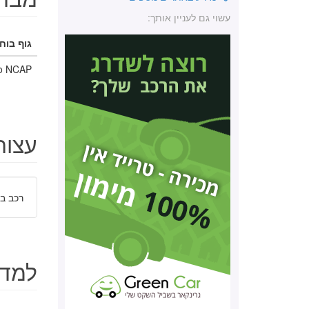
עשוי גם לעניין אותך:
גוף בוחן
o NCAP
עצות
רכב בי
למד 