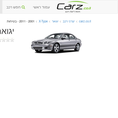
עמוד ראשי
חפש רכב
חוות דעת רכב
carz.co.il
>
יצרני רכב
>
יגואר
>
X-Type
>
2001 - 2011 - בטיחות
יגואר X-Type יד שנייה 01