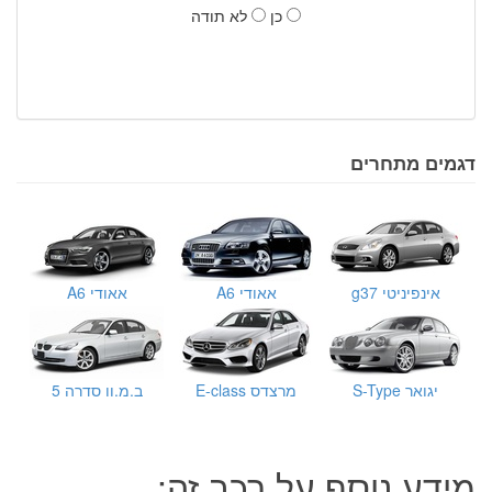
כן
לא תודה
דגמים מתחרים
אינפיניטי g37
אאודי A6
אאודי A6
יגואר S-Type
מרצדס E-class
ב.מ.וו סדרה 5
מידע נוסף על רכב זה: