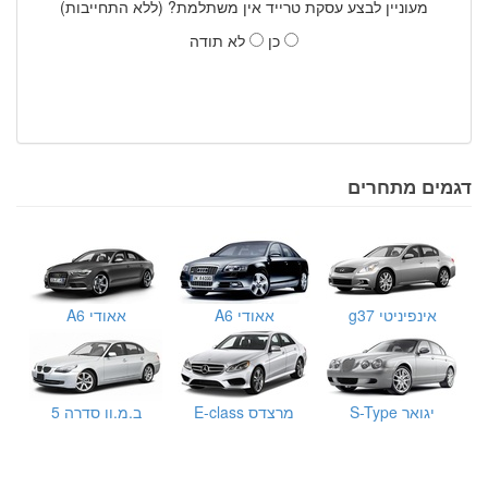
מעוניין לבצע עסקת טרייד אין משתלמת? (ללא התחייבות)
כן
לא תודה
דגמים מתחרים
אינפיניטי g37
אאודי A6
אאודי A6
יגואר S-Type
מרצדס E-class
ב.מ.וו סדרה 5