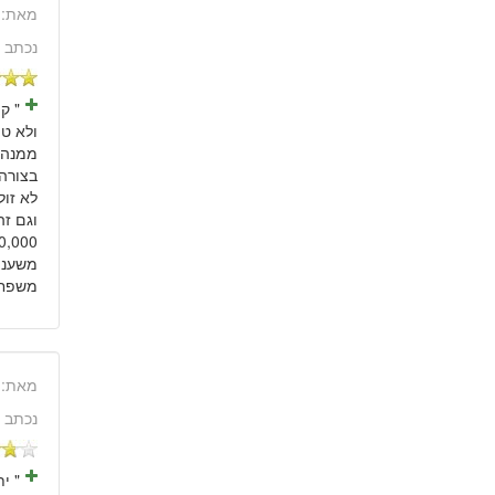
מאת:
נכתב 
בצורה 
לא זול
וגם זה
משפחתי
מאת:
נכתב 
" י