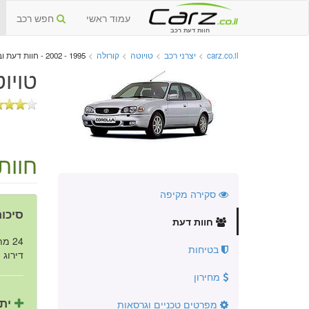
עמוד ראשי
חפש רכב
חוות דעת רכב
carz.co.il
>
יצרני רכב
>
טויוטה
>
קורולה
>
1995 - 2002 - חוות דעת וביקורות
טויוטה
חוות
סקירה מקיפה
סיכום
חוות דעת
24 מתוך 27 נהגים ממליצים על הרכב.
בטיחות
דירוג ה
מחירון
יתר
מפרטים טכניים וגרסאות