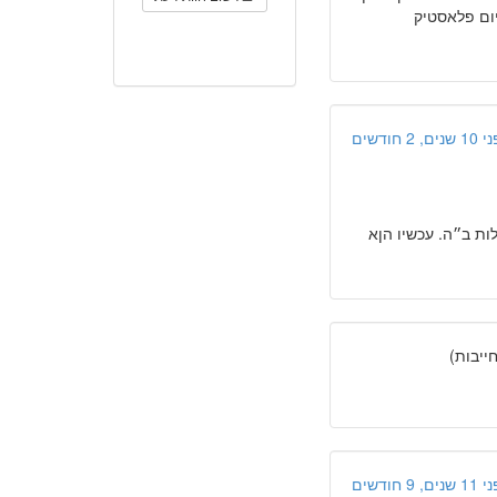
יום פלאסטיק
ים, 2 חודשים
 תקלות ב״ה. עכשיו הןא
יבות)
ים, 9 חודשים