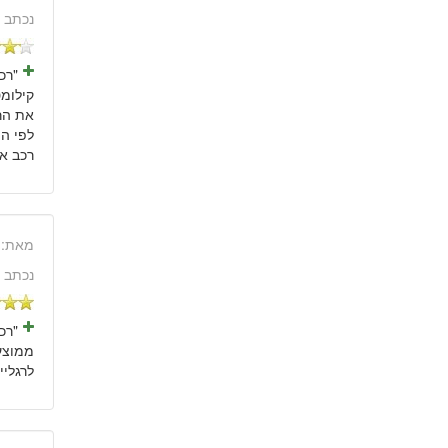
נכתב 
את הר
לפי ה
רכב אמ
מאת:
נכתב 
"רכ
לרגליים במושבים