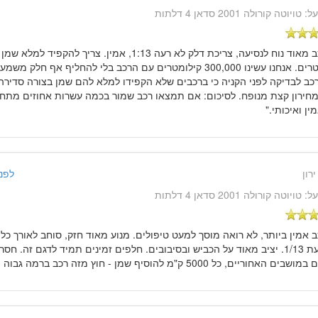
על:
טויוטה קורולה 2001 סדאן 4 דלתות
"רכב מאוד נוח לנסיעה, צריכת דלק לא רעה 1:13, אמין. צר
קילומטרים. אנחנו עשינו 300,000 קילומטרים עם הרכב בלי להחליף אף ח
כב לבדיקה לפני הקניה כי ברכבים שלא הקפידו למלא להם שמן בצורה סדירה 
מחירון קצת מנופח. לסיכום: אם תמצאו רכב שמור בכמה עשרות אחוזים מתחת
ין ואיכותי."
ירון
לפני 12 שנים, 11
על:
טויוטה קורולה 2001 סדאן 4 דלתות
ב אמין ביותר, לא רואה מוסך למעט טיפולים. מנוע מאוד חזק, סוחב לאורך כל
ממוצעת 1/13. יציב מאוד על הכביש ובסיבובים. חלפים זמינים תמיד לדגם זה. ח
 האחוריים, כל 5000 ק"מ להוסיף שמן - חוץ מזה רכב ברמה גבוה מאוד."