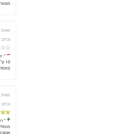
מצאתי.) נותן 3000000
מאת:
נכתב 
" י
10 
(נאמר 
מאת:
נכתב 
מומלץ 
אנשים