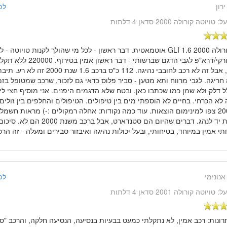
ירון
לפני 13 שנ
על:
טויוטה קורולה 2000 סדאן 4 דלתות
" קורולה 2000 1.6 GLI אוטמאטית. דבר ראשון - לכל מי שהולך לקנות טויוט
ולא טורקי/דרא"פ לגבי הדגם שברש
ממנה, אבל זה לא רכב לחובבי נהיגה. 112 כ"ס ב
חריגה. לגבי מרווח ותא מטען - סביר פלוס כדאי גם לזכור, שרכב שמטופל בזמ
ל דלק ולא שמן כמו שכתבו כאן, ובטח שלא הדגמים היפנים. אני מוסיף חצי ליט
 לא הכרחי. בחיים לא הוספתי מים בין טיפולים. הטיפולים והחלפים בין זולים
200,000 צפו למינימום הוצאות. עוד כמה נקודות: אחלה רמקולים :-) מראות חשמל
משענת יד לנהג. דברים שהיום הם סטנדאר
 אמין במיוחד, בטיחותי, ובעל יכולות נהיגה ואיבזור סבירים ומעלה - זה הרכב
אנונימי
לפני 14 שנ
על:
טויוטה קורולה 2001 סדאן 4 דלתות
תרונות: רכב אמין, לא נתקלתי כמעט בבעיות בנסיעה, הנסיעה חלקה, והרכב "ס