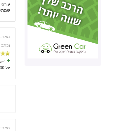
עירוני
שמתעוו
מאת:
נכתב 
על 230 אלף קמ ונוסע כמו חדש בלי עין הרע. ממליץ בחום."
מאת: