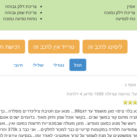
אמין
צריכת דלק גבוהה
צריכת דלק נמוכה
צריכת שמן גבוהה
נוח לנסיעה
נוחות נסיעה נמוכה
ליסינג לרכב זה
טרייד אין לרכב זה
רכישת רכ
הכל
נטרלי
שלילי
חיובי
אסף ג
על:
טויוטה קורולה 1998 סדאן 4 דלתות
"צבע בלוי ציפוי מגן מושמד עד דגם99... מנוע עם חטיבת צילינדרי
ציה מחום קור במשך שנים.. בקושי אוכל שמן וחזק מאוד. בדגמים ישנים אטם
רעש של מנוע כמעט מוגדש.. מזגן מעולה שבמכונייות חדשות כמעט ואין...ואם 
ברגע שמופיעה חלוד
ר ממשקעים על מנת לשמור על קרור אפקטיבי לאורך זמן...בנסיעה עירונית לא 