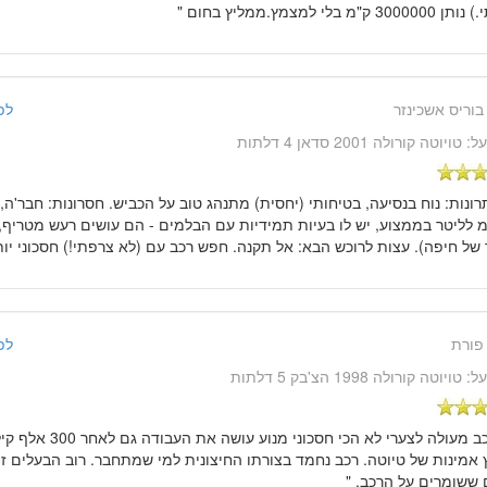
 ק"מ בלי למצמץ.ממליץ בחום "
בוריס אשכינזר
לפני 14 שנ
על:
טויוטה קורולה 2001 סדאן 4 דלתות
תרונות: נוח בנסיעה, בטיחותי (יחסית) מתנהג טוב על הכביש. חסרונות: חבר'ה,
ק"מ לליטר בממצוע, יש לו בעיות תמידיות עם הבלמים - הם עושים רעש מטריף,
של חיפה). עצות לרוכש הבא: אל תקנה. חפש רכב עם (לא צרפתי!) חסכוני יות
פורת
לפני 14 שנ
על:
טויוטה קורולה 1998 הצ'בק 5 דלתות
" רכב מעולה לצערי לא הכי ח
אמינות של טיוטה. רכב נחמד בצורתו החיצונית למי שמתחבר. רוב הבעלים זה
 ששומרים על הרכב. "