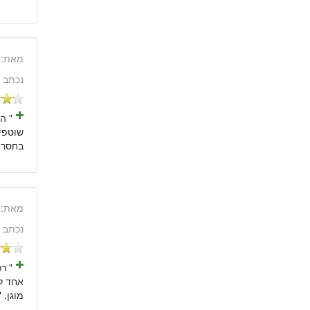
מאת:
נכתב 
שוטפים
בחסר מ
מאת:
נכתב 
" ר
אחד לי
מוגן. "