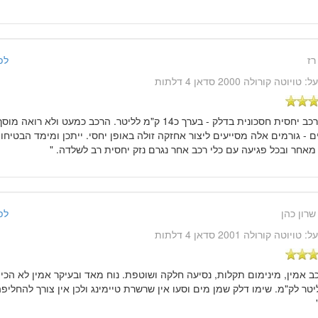
רז
לפני 14 שנ
על:
טויוטה קורולה 2000 סדאן 4 דלתות
" הרכב יחסית חסכונית בדלק - בערך כ14 ק"מ לליטר. הרכב כמעט ול
 - גורמים אלה מסייעים ליצור אחזקה זולה באופן יחסי. ייתכן ומימד הבטיח
אחר ובכל פגיעה עם כלי רכב אחר נגרם נזק יחסית רב לשלדה. "
שרון כהן
לפני 14 שנ
על:
טויוטה קורולה 2001 סדאן 4 דלתות
כב אמין, מינימום תקלות, נסיעה חלקה ושוטפת. נוח מאד ובעיקר אמין לא הכי 
טר לק"מ. שימו דלק שמן מים וסעו אין שרשרת טיימינג ולכן אין צורך להחליפ