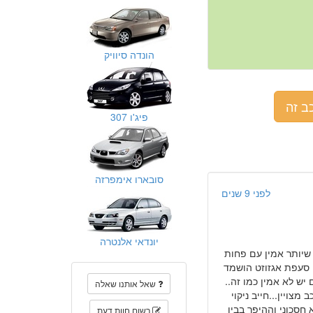
הונדה סיוויק
ב זה
פיג'ו 307
סובארו אימפרזה
לפני 9 שנים
יונדאי אלנטרה
ם מפלדה...כך שיותר אמין עם פחות
 סעפת אגזוזט הושמד
יש לא אמין כמו זה..
שאל אותנו שאלה
ה במקומות קריטיים כבר למכור לחלקים... אני כבר ב 370k והרכב מצויין...חייב ניקוי
חסכוני וההיפך בבין
רשום חוות דעת