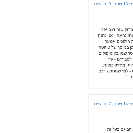
ים, 9 חודשים
ה - לבדוק שזה דגם יפני
ותי - דבר ראשון אמין בטירוף. 220000 ללא תקלות! נהיגה - אני נהנה
רכב 1.6 שנת 2000 זה לא רע. תיבת הילוכים אמינה
ן במוסך של טויוטה,
ר שמן בין טיפולים,
 לסבירים - עד
יות. מחזיק כוסות.
ט, אבל ברכב משנת 2000 הם לא. סיכום - למי שמחפש רכב
. "
ים, 7 חודשים
וחב גם בעליות