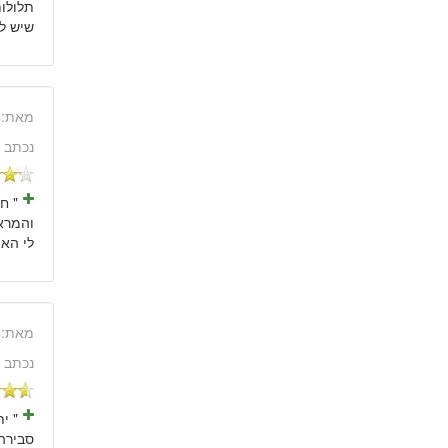
תלולות
שיש לטויוטות מדגם
מאת:
נכתב 
" ח
לי האו
מאת:
נכתב 
" י
סבירה