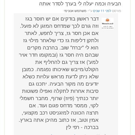
הבעיה וכמה יעלה לי בערך לסדר אותה
פורסם
לפני 11 שנים
ע"י:
משתמש אנונימי
דבר ראשון בודקים אם יש חוסר בגז
וזה גורם לכך שמדחס המזגן לא פועל.
אם אכן חסר גז, צריך לחפש, לאתר
ולתקן דליפות גז כדי שלאחר מילוי גז
הוא לי "יברח" שוב. בהרבה מקרים
שבהם היה חסר גז (ובמקומו חדר אויר
למע') אז צריך גם להחליף את
הקולט/מייבש שאיכותו נפגמה. כמובן
שלא ניתן לדעת מראש עלויות כשלא
יודעים מה מקור הבעיה. יתכנו גם
סיבות אחרות לתקלה ואפילו פשוטות
יותר כנתיך (פיוז) שרוף, מחבר חשמלי
לקוי, ממסר מדחס פגום ועוד. אם
תרצה הכוונה למזגניסט רכב מקצועי,
אמין וטוב, אז כתוב מהיכן אתה בארץ.
בברכה - רפי לין