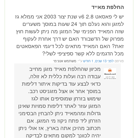
החלפת מאייד
יש לי פאסאט 2.8 v6 שנת יצור 2003 אני ממלא גז
למזגן והוא נעלם תוך 24 שעות במוסך משערים
שזה המאייד הפנימי של המזגן מה ניתן לעשות חוץ
מפרוק של הדשבורד האם יש דרך אחרת לעקוף
זאת? האם המאייד מתאים לכל דיגמי הפאסאטים
מכל הדגמים ללא קשר ספיציפי לשלי?
פורסם
לפני 13 שנים, 1 חודש
ע"י:
משתמש אנונימי
מכיוון שהחלפת מאייד מזגן מחייב
עבודה רבה ועלות כללית לא זולה,
כדאי לבצע עוד בדיקות איתור דליפות
במוסך אחר או אצל מזגניסט רכב.
שימוש בזרחן שמוסיפים אותו לגז
המזגן עוזר לאתר דליפות סמויות שאינן
גדולות ומהמאייד ניתן להבחין הבסימני
הזרחן ליד פתח ניקוז מי המזגן. אם
תכתוב מהיכן אתה בארץ, אז אולי ניתן
יהיה לכוונך למקום מתאים לבדיקה