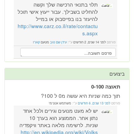
תלוי בתנאי הרכישה שלך וקשה
להחליט בשבילך. עבור ייעוץ אישי תוכל
להיעזר בנו בפייסבוק או במייל
http://www.carz.co.il/rate/contactu
s.aspx
פורסם
לפני 14 שנים, 2 חודשים
ע"י:
עידן שם טוב
מטעם
קארז
ביצועים
תאוצה 0-100
תוך כמה שניות היא עושה מ0 ל 100?
פורסם
לפני 13 שנים, 6 חודשים
ע"י:
משתמש אנונימי
יש לא מעט מנועים וגירים ולכל אחד
נתון אחר. הממוצע הוא בערך 10
שניות. לרשימה מלאה באתר וויקפדיה
http://en.wikipedia.org/wiki/Volks