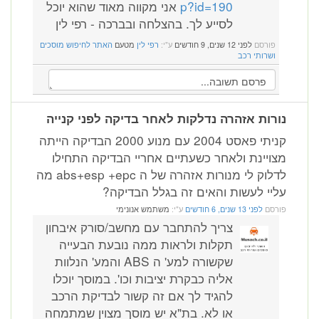
p?id=190
אני מקווה מאוד שהוא יוכל
לסייע לך. בהצלחה ובברכה - רפי לין
פורסם
לפני 12 שנים, 9 חודשים
ע"י:
רפי לין
מטעם
האתר לחיפוש מוסכים
ושרותי רכב
נורות אזהרה נדלקות לאחר בדיקה לפני קנייה
קניתי פאסט 2004 עם מנוע 2000 הבדיקה הייתה
מצויינת ולאחר כשעתיים אחריי הבדיקה התחילו
לדלוק לי מנורות אזהרה של ה abs+esp +epc מה
עליי לעשות והאים זה בגלל הבדיקה?
פורסם
לפני 13 שנים, 6 חודשים
ע"י:
משתמש אנונימי
צריך להתחבר עם מחשב/סורק איבחון
תקלות ולראות ממה נובעת הבעייה
שקשורה למע' ה ABS והמע' הנלוות
אליה כבקרת יציבות וכו'. במוסך יוכלו
להגיד לך אם זה קשור לבדיקת הרכב
או לא. בת"א יש מוסך מצוין שמתמחה