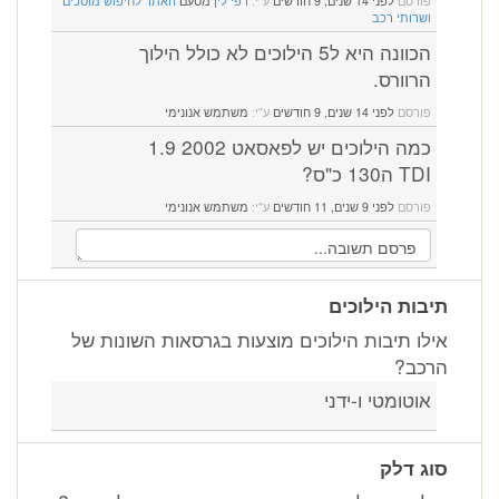
פורסם
לפני 14 שנים, 9 חודשים
ע"י:
רפי לין
מטעם
האתר לחיפוש מוסכים
ושרותי רכב
הכוונה היא ל5 הילוכים לא כולל הילוך
הרוורס.
פורסם
לפני 14 שנים, 9 חודשים
ע"י:
משתמש אנונימי
כמה הילוכים יש לפאסאט 2002 1.9
TDI ה130 כ"ס?
פורסם
לפני 9 שנים, 11 חודשים
ע"י:
משתמש אנונימי
תיבות הילוכים
אילו תיבות הילוכים מוצעות בגרסאות השונות של
הרכב?
אוטומטי ו-ידני
סוג דלק