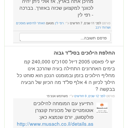
מהיכן אתה בארץ, אז אולי ניתן יהיה
לכוונך למקצוען שכזה באזורך. בברכה
- רפי לין
פורסם
לפני 11 שנים, 7 חודשים
ע"י:
רפי לין
מטעם
האתר לחיפוש מוסכים
ושרותי רכב
החלפת הילוכים בסל"ד גבוה
יש לי פאסט 2005 דיזל 100כ"ס 240,000 קמ
בימים האחרונים התחילה בעיה שהרכב אינו
מחליף הילוכים בזמן ובמומנט הנכון הוא סוחט כל
הילוך לכיוון ה 4 אלף סל"ד מה הכיוון של הבעיה
בבקשה ?
פורסם
לפני 12 שנים, 9 חודשים
ע"י:
משתמש אנונימי
התייעץ עם המומחה להילוכים
אוטומטיים של מכוניות קונצרן
פולקסווגן, יורם שנמצא כאן:
http://www.musach.co.il/details.as