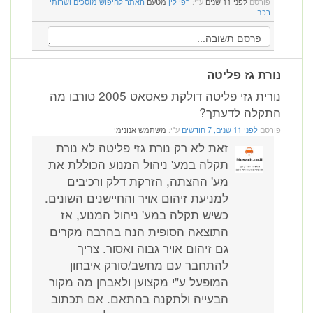
פורסם
לפני 11 שנים
ע"י:
רפי לין
מטעם
האתר לחיפוש מוסכים ושרותי
רכב
נורת גז פליטה
נורית גזי פליטה דולקת פאסאט 2005 טורבו מה
התקלה לדעתך?
פורסם
לפני 11 שנים, 7 חודשים
ע"י:
משתמש אנונימי
זאת לא רק נורת גזי פליטה לא נורת
תקלה במע' ניהול המנוע הכוללת את
מע' ההצתה, הזרקת דלק ורכיבים
למניעת זיהום אויר והחיישנים השונים.
כשיש תקלה במע' ניהול המנוע, אז
התוצאה הסופית הנה בהרבה מקרים
גם זיהום אויר גבוה ואסור. צריך
להתחבר עם מחשב/סורק איבחון
המופעל ע"י מקצוען ולאבחן מה מקור
הבעייה ולתקנה בהתאם. אם תכתוב