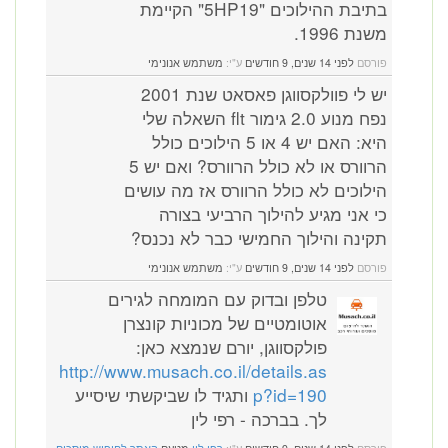
בתיבת ההילוכים "5HP19" הקיימת
משנת 1996.
פורסם
לפני 14 שנים, 9 חודשים
ע"י:
משתמש אנונימי
יש לי פוולקסווגן פאסאט שנת 2001
נפח מנוע 2.0 גימור flt השאלה שלי
היא: האם יש 4 או 5 הילוכים כולל
הרוורס או לא כולל הרוורס? ואם יש 5
הילוכים לא כולל הרוורס אז מה עושים
כי אני מגיע להילוך הרביעי בצורה
תקינה והילוך החמישי כבר לא נכנס?
פורסם
לפני 14 שנים, 9 חודשים
ע"י:
משתמש אנונימי
טלפן ובדוק עם המומחה לגירים
אוטומטיים של מכוניות קונצרן
פולקסווגן, יורם שנמצא כאן:
http://www.musach.co.il/details.as
p?id=190
ותגיד לו שביקשתי שיסייע
לך. בברכה - רפי לין