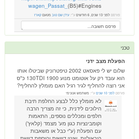
wagen_Passat_
(B5)#Engines
פורסם
לפני 13 שנים, 6 חודשים
ע"י:
עידן שם טוב
מטעם
קארז
טכני
הפעלת מצב ידני
שלום יש לי פאסאט 2002 טיפטרוניק שביטלו אותו
הוא עובד רק על אוטומט מנוע 1900 130TDI כ"ס
אני רוצה להחליף לגיר רגיל האם מומלץ להחליף?
פורסם
לפני 10 שנים
ע"י:
משתמש אנונימי
לא מומלץ כלל לבצע החלפת תיבת
הילוכים לידנית, כי זה מצריך הרבה
חלפים ומכללים נוספים, התאמות
וקומבינציות כגון מע' מצמד (קלאץ')
עם הפעלת (ע"י כבל או משאבות
היראוליות, שינוי דוושות והוספת דוושת