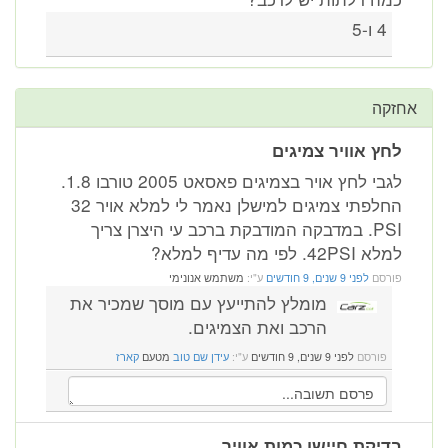
4 ו-5
אחזקה
לחץ אוויר צמיגים
לגבי לחץ אויר בצמיגים פאסאט 2005 טורבו 1.8.
החלפתי צמיגים למישלן נאמר לי למלא אויר 32
PSI. במדבקה המודבקת ברכב עי היצרן צריך
למלא 42PSI. לפי מה עדיף למלא?
פורסם
לפני 9 שנים, 9 חודשים
ע"י:
משתמש אנונימי
מומלץ להתייעץ עם מוסך שמכיר את
הרכב ואת הצמיגים.
פורסם
לפני 9 שנים, 9 חודשים
ע"י:
עידן שם טוב
מטעם
קארז
בדיקת חיישן כמות אוויר