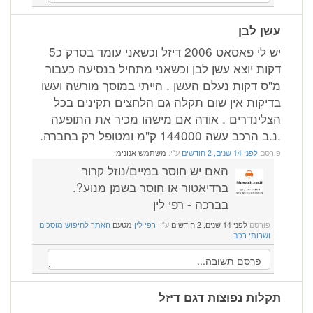
עשן לבן
יש לי פאסאט 2006 דיזל וכשאני עומד בסרק כ5
דקות יוצא עשן לבן וכשאני מתחיל בנסיעה כעבור
מ"ס דקות נעלם העשן . הייתי במוסך מורשה ועשו
בדיקות אין שום תקלה גם הלחצים תקינים בכל
הצלינדרים . אודה אם מישהו מכיר את התופעה
.נ.ב הרכב עשה 144000 ק"מ ומטופל רק בחברה.
פורסם
לפני 14 שנים, 2 חודשים
ע"י:
משתמש אנונימי
האם יש חוסר במיים/נוזל קרור
ברדיאטור או חוסר בשמן מנוע?.
בברכה - רפי לין
פורסם
לפני 14 שנים, 2 חודשים
ע"י:
רפי לין
מטעם
האתר לחיפוש מוסכים
ושרותי רכב
תקלות נפוצות דגם דיזל