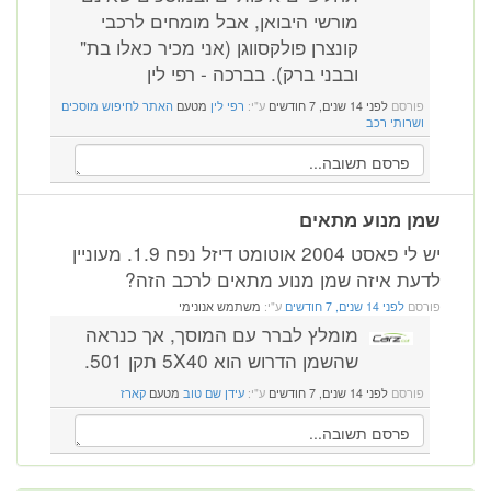
מורשי היבואן, אבל מומחים לרכבי
קונצרן פולקסווגן (אני מכיר כאלו בת"
ובבני ברק). בברכה - רפי לין
פורסם
לפני 14 שנים, 7 חודשים
ע"י:
רפי לין
מטעם
האתר לחיפוש מוסכים
ושרותי רכב
שמן מנוע מתאים
יש לי פאסט 2004 אוטומט דיזל נפח 1.9. מעוניין
לדעת איזה שמן מנוע מתאים לרכב הזה?
פורסם
לפני 14 שנים, 7 חודשים
ע"י:
משתמש אנונימי
מומלץ לברר עם המוסך, אך כנראה
שהשמן הדרוש הוא 5X40 תקן 501.
פורסם
לפני 14 שנים, 7 חודשים
ע"י:
עידן שם טוב
מטעם
קארז