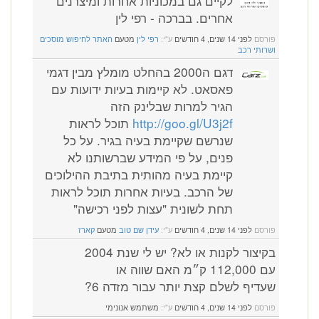
לקיים גם במכוניות אחרות ומיצרנים
אחרים. בברכה - רפי לין
פורסם
לפני 14 שנים, 4 חודשים
ע"י:
רפי לין
מטעם
האתר לחיפוש מוסכים
ושרותי רכב
דגם ה2000 בהחלט מומלץ מבין דגמי
פאסאט. לא קיימות בעיות ידועות עם
הגיר למרות שבלינק הזה
http://goo.gl/U3j2f
תוכל לראות
שנרשם שקיימת בעיה בגיר. על כל
פנים, על פי המידע שברשותנו לא
קיימת בעיה מהותית בתיבת ההילוכים
של הרכב. בעיות אחרות תוכל לראות
תחת לשונית "עצות לפני רכישה"
פורסם
לפני 14 שנים, 4 חודשים
ע"י:
עידן שם טוב
מטעם
קארז
בקיצור לקנות או לא? יש לי שנת 2004
עם 112,000 ק״מ האם שווה או
שעדיף לשלם קצת יותר עבור מזדה 6?
פורסם
לפני 14 שנים, 4 חודשים
ע"י:
משתמש אנונימי