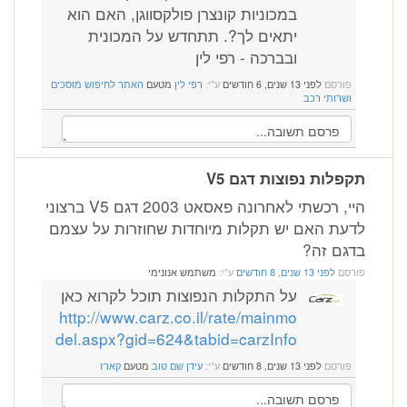
במכוניות קונצרן פולקסווגן, האם הוא
יתאים לך?. תתחדש על המכונית
ובברכה - רפי לין
פורסם
לפני 13 שנים, 6 חודשים
ע"י:
רפי לין
מטעם
האתר לחיפוש מוסכים
ושרותי רכב
תקפלות נפוצות דגם V5
היי, רכשתי לאחרונה פאסאט 2003 דגם V5 ברצוני
לדעת האם יש תקלות מיוחדות שחוזרות על עצמם
בדגם זה?
פורסם
לפני 13 שנים, 8 חודשים
ע"י:
משתמש אנונימי
על התקלות הנפוצות תוכל לקרוא כאן
http://www.carz.co.il/rate/mainmo
del.aspx?gid=624&tabid=carzInfo
פורסם
לפני 13 שנים, 8 חודשים
ע"י:
עידן שם טוב
מטעם
קארז