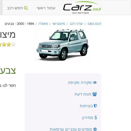
עמוד ראשי
חפש רכב
חוות דעת רכב
carz.co.il
>
יצרני רכב
>
מיצובישי
>
פאג'רו
>
1994 - 2000 - צבעים
מיצובי
צבעי
סקירה מקיפה
חסר לנו מ
חוות דעת
בטיחות
מחירון
מפרטים טכניים וגרסאות