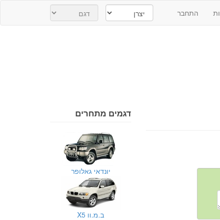
ת
התחבר
דגמים מתחרים
יונדאי גאלופר
ב.מ.וו X5