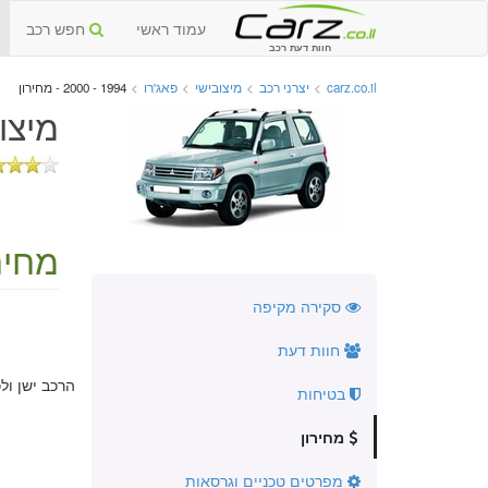
עמוד ראשי
חפש רכב
חוות דעת רכב
carz.co.il
>
יצרני רכב
>
מיצובישי
>
פאג'רו
>
1994 - 2000 - מחירון
מיצובי
מחירו
סקירה מקיפה
חוות דעת
הרכב ישן ול
בטיחות
מחירון
מפרטים טכניים וגרסאות