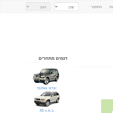
ת
התחבר
דגמים מתחרים
יונדאי גאלופר
ב.מ.וו X5