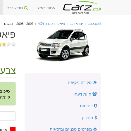
עמוד ראשי
חפש רכב
חוות דעת רכב
carz.co.il
>
יצרני רכב
>
פיאט
>
פנדה 4X4
>
2007 - 2008 - צבעים
פיאט פנדה X4
צבעי
סקירה מקיפה
סיכום
חוות דעת
קיימים 7 צבעים ב- 10 גווני
בטיחות
מחירון
מפרטים טכניים וגרסאות
אדום