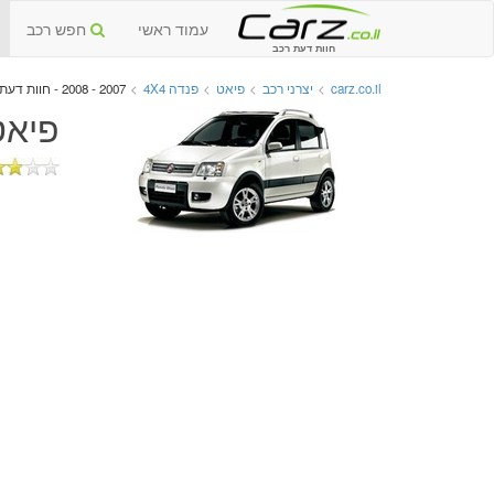
עמוד ראשי
חפש רכב
חוות דעת רכב
carz.co.il
>
יצרני רכב
>
פיאט
>
פנדה 4X4
>
2007 - 2008 - חוות דעת וביקורות
פיאט פנדה X4