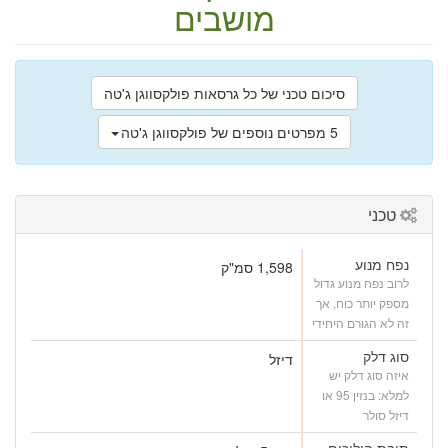
מושבים
סיכום טכני של כל גרסאות פולקסווגן ג'טה
5 מפרטים נוספים של פולקסווגן ג'טה
טכני
נפח מנוע
1,598 סמ"ק
לרוב נפח מנוע גדול
מספק יותר כוח, אך
זה לא הגורם היחידי
סוג דלק
דיזל
איזה סוג דלק יש
למלא: בנזין 95 או
דיזל סולר
תיבת הילוכים