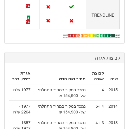
14
TRENDLINE
4
14
זיהום
זיהום
15
14
13
12
11
10
9
8
7
6
5
4
3
2
1
מזערי
מרבי
קבוצות אגרה
קבוצת
אגרת
שנה
אגרה
מחיר דגם חדש
רישיון רכב
2015
4
נמכר במקור במחיר התחלתי
1977 ש"ח
של- 154,900 ₪
2014
4 ו-5
נמכר במקור במחיר התחלתי
1977 -
של- 154,900 ₪
2264 ש"ח
2013
3 ו-4
נמכר במקור במחיר התחלתי
1657 -
של- 154,900 ₪
1977 ש"ח