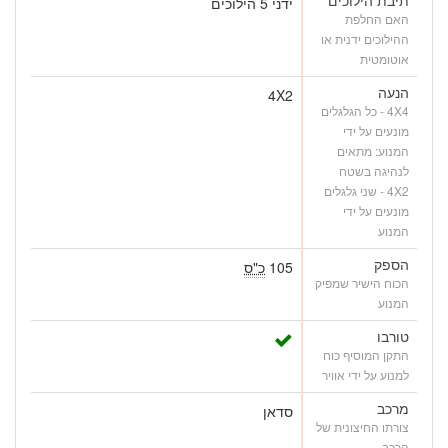
ידני 5 הילוכים
האם החלפת
ההילוכים ידנית או
אוטומטית
הנעה
4X2
4X4 - כל הגלגלים
מונעים על ידי
המנוע: מתאים
לנהיגה בשטח
4X2 - שני גלגלים
מונעים על ידי
המנוע
הספק
105
כ"ס
הכוח הישיר שמפיק
המנוע
טורבו
התקן המוסיף כוח
למנוע על ידי אוויר
מרכב
סדאן
צורתו החיצונית של
הרכב