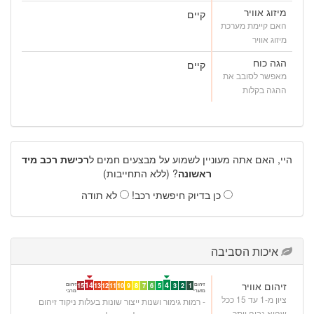
מיזוג אוויר
קיים
האם קיימת מערכת
מיזוג אוויר
הגה כוח
קיים
מאפשר לסובב את
ההגה בקלות
היי, האם אתה מעוניין לשמוע על מבצעים חמים ל
רכישת רכב מיד
ראשונה
? (ללא התחייבות)
כן בדיוק חיפשתי רכב!
לא תודה
איכות הסביבה
זיהום אוויר
14
4
זיהום
זיהום
15
13
12
11
10
9
8
7
6
5
3
2
1
מזערי
מרבי
ציון מ-1 עד 15 ככל
- רמות גימור ושנות ייצור שונות בעלות ניקוד זיהום
שהוא גבוה יותר