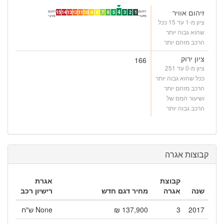
זיהום אוויר
4
זיהום
זיהום
15
14
13
12
11
10
9
8
7
6
5
3
2
1
מזערי
מרבי
ציון מ-1 עד 15 ככל
שהוא גבוה יותר
הרכב מזהם יותר
ציון ירוק
166
ציון מ-0 עד 251
ככל שהוא גבוה יותר
הרכב מזהם יותר
ושיעור המס של
הרכב גבוה יותר
קבוצות אגרה
קבוצת
אגרת
שנה
אגרה
מחיר דגם חדש
רישיון רכב
2017
3
137,900 ₪
None ש"ח