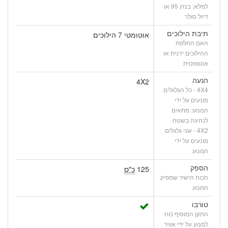
למלא: בנזין 95 או
דיזל סולר
תיבת הילוכים
אוטומטי 7 הילוכים
האם החלפת
ההילוכים ידנית או
אוטומטית
הנעה
4X2
4X4 - כל הגלגלים
מונעים על ידי
המנוע: מתאים
לנהיגה בשטח
4X2 - שני גלגלים
מונעים על ידי
המנוע
הספק
125
כ"ס
הכוח הישיר שמפיק
המנוע
טורבו
התקן המוסיף כוח
למנוע על ידי אוויר