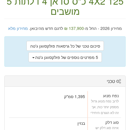
125 כ"ס
4X2
סדאן
4 דלתות
5
מושבים
מחירון 2026 - החל מ-
137,900 ₪
לדגם חדש מהיבואן.
מחירון מלא
סיכום טכני של כל גרסאות פולקסווגן ג'טה
5 מפרטים נוספים של פולקסווגן ג'טה
טכני
נפח מנוע
1,395 סמ"ק
לרוב נפח מנוע גדול
מספק יותר כוח, אך
זה לא הגורם היחידי
סוג דלק
בנזין
איזה סוג דלק יש