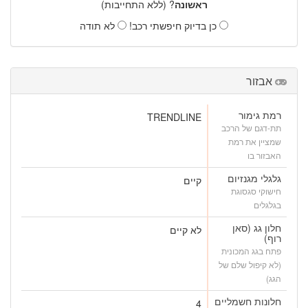
ראשונה
? (ללא התחייבות)
כן בדיוק חיפשתי רכב!
לא תודה
אבזור
רמת גימור
TRENDLINE
תת-דגם של הרכב
שמציין את רמת
האבזור בו
גלגלי מגנזיום
קיים
חישוקי סגסוגת
בגלגלים
חלון גג (סאן
לא קיים
רוף)
פתח בגג המכונית
(לא קיפול שלם של
הגג)
חלונות חשמליים
4