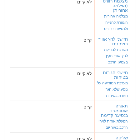
מצלמת רוורס
לא קיים
(מצלמה
אחורית)
מצלמה אחורית
העוזרת לחנייה
ולנסיעה ברוורס
חיישני לחץ אוויר
קיים
בצמיגים
מערכת לבדיקת
לחץ אוויר תקין
בצמיגי הרכב
חיישני חגורות
לא קיים
בטיחות
מערכת המודיעה על
נוסע שלא חגר
חגורת בטיחות
תאורה
קיים
אוטומטית
בנסיעה קדימה
הפעלת אורות לזיהוי
הרכב באור יום
שליטה
לא קיים