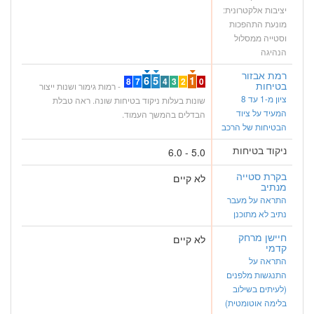
יציבות אלקטרונית:
מונעת התהפכות
וסטייה ממסלול
הנהיגה
רמת אבזור
6
5
1
8
7
4
3
2
0
בטיחות
- רמות גימור ושנות ייצור
ציון מ-1 עד 8
שונות בעלות ניקוד בטיחות שונה. ראה טבלת
המעיד על ציוד
הבדלים בהמשך העמוד.
הבטיחות של הרכב
ניקוד בטיחות
5.0 - 6.0
בקרת סטייה
לא קיים
מנתיב
התראה על מעבר
נתיב לא מתוכנן
חיישן מרחק
לא קיים
קדמי
התראה על
התנגשות מלפנים
(לעיתים בשילוב
בלימה אוטומטית)