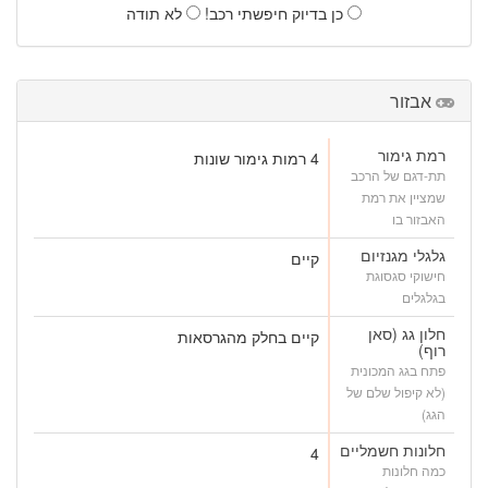
כן בדיוק חיפשתי רכב!
לא תודה
אבזור
רמת גימור
4 רמות גימור שונות
תת-דגם של הרכב
שמציין את רמת
האבזור בו
גלגלי מגנזיום
קיים
חישוקי סגסוגת
בגלגלים
חלון גג (סאן
קיים בחלק מהגרסאות
רוף)
פתח בגג המכונית
(לא קיפול שלם של
הגג)
חלונות חשמליים
4
כמה חלונות