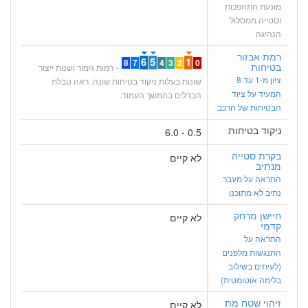
מונעת התהפכות
וסטייה ממסלול
הנהיגה
רמת אבזור
6
5
1
8
7
4
3
2
0
בטיחות
- רמות גימור ושנות ייצור
ציון מ-1 עד 8
שונות בעלות ניקוד בטיחות שונה. ראה טבלת
המעיד על ציוד
הבדלים בהמשך העמוד.
הבטיחות של הרכב
ניקוד בטיחות
0.5 - 6.0
בקרת סטייה
לא קיים
מנתיב
התראה על מעבר
נתיב לא מתוכנן
חיישן מרחק
לא קיים
קדמי
התראה על
התנגשות מלפנים
(לעיתים בשילוב
בלימה אוטומטית)
זיהוי שטח מת
לא קיים