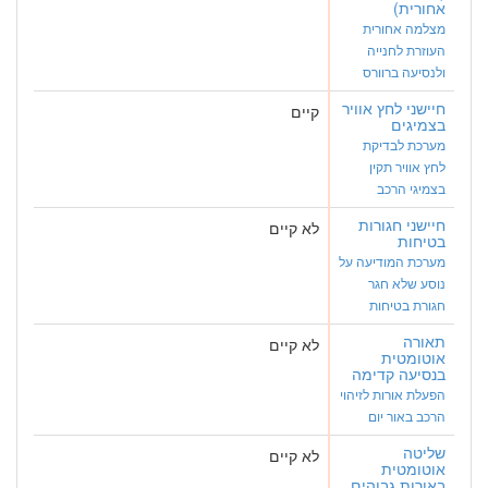
אחורית)
מצלמה אחורית
העוזרת לחנייה
ולנסיעה ברוורס
חיישני לחץ אוויר
קיים
בצמיגים
מערכת לבדיקת
לחץ אוויר תקין
בצמיגי הרכב
חיישני חגורות
לא קיים
בטיחות
מערכת המודיעה על
נוסע שלא חגר
חגורת בטיחות
תאורה
לא קיים
אוטומטית
בנסיעה קדימה
הפעלת אורות לזיהוי
הרכב באור יום
שליטה
לא קיים
אוטומטית
באורות גבוהים