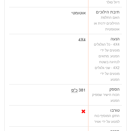
דיזל סולר
תיבת הילוכים
אוטומטי
האם החלפת
ההילוכים ידנית או
אוטומטית
הנעה
4X4
4X4 - כל הגלגלים
מונעים על ידי
המנוע: מתאים
לנהיגה בשטח
4X2 - שני גלגלים
מונעים על ידי
המנוע
הספק
381
כ"ס
הכוח הישיר שמפיק
המנוע
טורבו
התקן המוסיף כוח
למנוע על ידי אוויר
מרכב