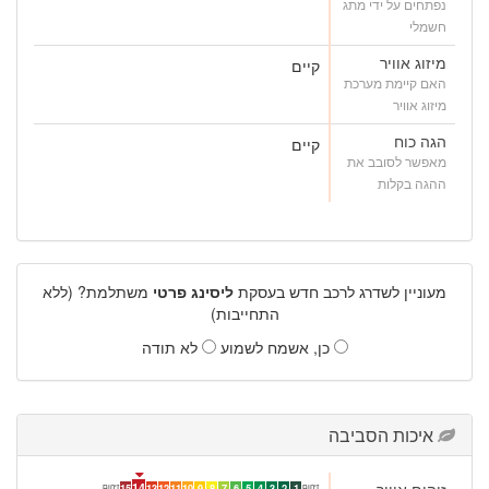
נפתחים על ידי מתג
חשמלי
מיזוג אוויר
קיים
האם קיימת מערכת
מיזוג אוויר
הגה כוח
קיים
מאפשר לסובב את
ההגה בקלות
מעוניין לשדרג לרכב חדש בעסקת
ליסינג פרטי
משתלמת? (ללא
התחייבות)
כן, אשמח לשמוע
לא תודה
איכות הסביבה
זיהום אוויר
14
זיהום
זיהום
15
13
12
11
10
9
8
7
6
5
4
3
2
1