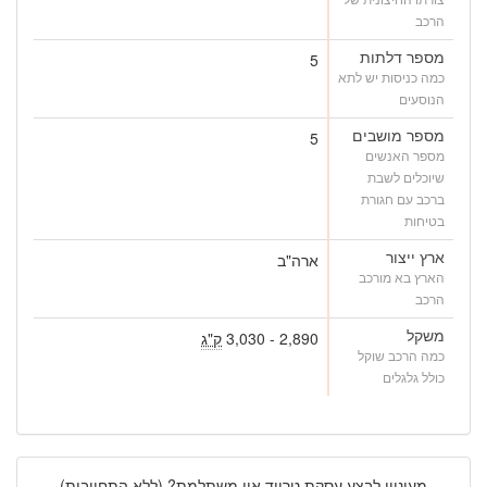
הרכב
מספר דלתות
5
כמה כניסות יש לתא
הנוסעים
מספר מושבים
5
מספר האנשים
שיוכלים לשבת
ברכב עם חגורת
בטיחות
ארץ ייצור
ארה"ב
הארץ בא מורכב
הרכב
משקל
2,890 - 3,030
ק"ג
כמה הרכב שוקל
כולל גלגלים
מעוניין לבצע עסקת טרייד אין משתלמת? (ללא התחייבות)