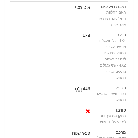
תיבת הילוכים
אוטומטי
האם החלפת
ההילוכים ידנית או
אוטומטית
הנעה
4X4
4X4 - כל הגלגלים
מונעים על ידי
המנוע: מתאים
לנהיגה בשטח
4X2 - שני גלגלים
מונעים על ידי
המנוע
הספק
449
כ"ס
הכוח הישיר שמפיק
המנוע
טורבו
התקן המוסיף כוח
למנוע על ידי אוויר
מרכב
פנאי שטח
צורתו החיצונית של