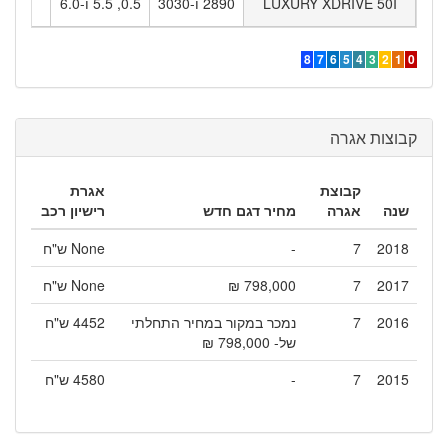
LUXURY XDRIVE 50I
2890 ו-3030
0.5, 5.5 ו-6.0
5
1
8
7
6
5
4
3
2
1
0
קבוצות אגרה
קבוצת
אגרת
שנה
אגרה
מחיר דגם חדש
רישיון רכב
2018
7
-
None ש"ח
2017
7
798,000 ₪
None ש"ח
2016
7
נמכר במקור במחיר התחלתי
4452 ש"ח
של- 798,000 ₪
2015
7
-
4580 ש"ח