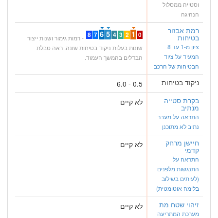
וסטייה ממסלול
הנהיגה
רמת אבזור
6
5
1
8
7
4
3
2
0
בטיחות
- רמות גימור ושנות ייצור
ציון מ-1 עד 8
שונות בעלות ניקוד בטיחות שונה. ראה טבלת
המעיד על ציוד
הבדלים בהמשך העמוד.
הבטיחות של הרכב
ניקוד בטיחות
0.5 - 6.0
בקרת סטייה
לא קיים
מנתיב
התראה על מעבר
נתיב לא מתוכנן
חיישן מרחק
לא קיים
קדמי
התראה על
התנגשות מלפנים
(לעיתים בשילוב
בלימה אוטומטית)
זיהוי שטח מת
לא קיים
מערכת המתריעה