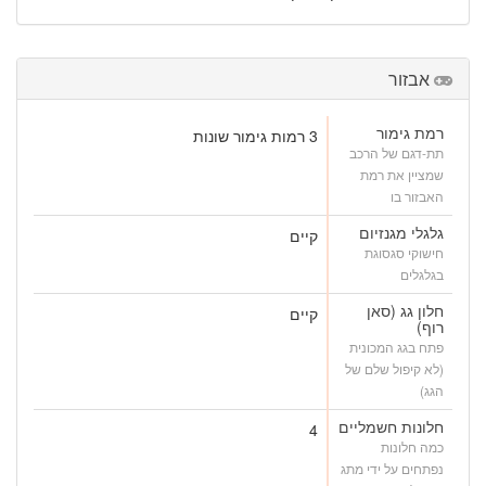
אבזור
רמת גימור
3 רמות גימור שונות
תת-דגם של הרכב
שמציין את רמת
האבזור בו
גלגלי מגנזיום
קיים
חישוקי סגסוגת
בגלגלים
חלון גג (סאן
קיים
רוף)
פתח בגג המכונית
(לא קיפול שלם של
הגג)
חלונות חשמליים
4
כמה חלונות
נפתחים על ידי מתג