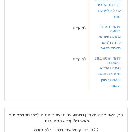
בין אורות גבוהים
לרגילים למניעת
סנוור
זיהוי תמרורי
לא קיים
תנועה
מערכת היודעת
לזהות ולפענח
תמרורי תנועה
זיהוי התקרבות
לא קיים
מסוכנת
מערכת המזהה
סכנה להתנגשות
ובולמת באופן
אוטונומי
היי, האם אתה מעוניין לשמוע על מבצעים חמים ל
רכישת רכב מיד
ראשונה
? (ללא התחייבות)
כן בדיוק חיפשתי רכב!
לא תודה