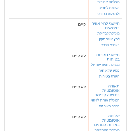
מצלמה אחורית
העוזרת לחנייה
ולנסיעה ברוורס
חיישני לחץ אוויר
קיים
בצמיגים
מערכת לבדיקת
לחץ אוויר תקין
בצמיגי הרכב
חיישני חגורות
לא קיים
בטיחות
מערכת המודיעה על
נוסע שלא חגר
חגורת בטיחות
תאורה
לא קיים
אוטומטית
בנסיעה קדימה
הפעלת אורות לזיהוי
הרכב באור יום
שליטה
לא קיים
אוטומטית
באורות גבוהים
מערכת המחליפה