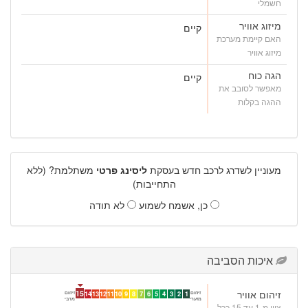
חשמלי
מיזוג אוויר
קיים
האם קיימת מערכת
מיזוג אוויר
הגה כוח
קיים
מאפשר לסובב את
ההגה בקלות
מעוניין לשדרג לרכב חדש בעסקת
ליסינג פרטי
משתלמת? (ללא
התחייבות)
כן, אשמח לשמוע
לא תודה
איכות הסביבה
זיהום אוויר
15
זיהום
זיהום
14
13
12
11
10
9
8
7
6
5
4
3
2
1
מזערי
מרבי
ציון מ-1 עד 15 ככל