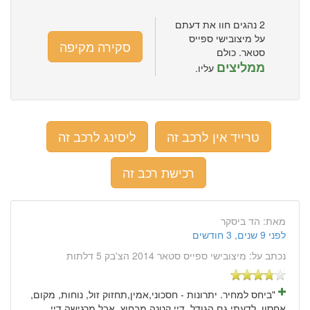
2 נהגים חוו את דעתם
על מיצובישי ספייס
סקירה מקיפה
סטאר. כולם
ממליצים
עליו.
טרייד אין לרכב זה
ליסינג לרכב זה
רכישת רכב זה
מאת:
הד ביסקר
לפני 9 שנים, 3 חודשים
נכתב על:
מיצובישי ספייס סטאר 2014 הצ'בק 5 דלתות
"ביחס למחיר. יתרונות - חסכוני,אמין,תחזוק זול, נוחות, מקום,
אחסון. לדעתי גם הגודל, דיי קטנה מבחוץ, אבל מרגישה דיי