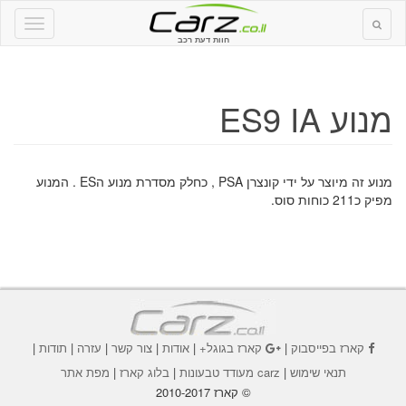
חוות דעת רכב
מנוע ES9 IA
מנוע זה מיוצר על ידי קונצרן PSA , כחלק מסדרת מנוע הES . המנוע
מפיק כ211 כוחות סוס.
קארז בפייסבוק
|
קארז בגוגל+
|
אודות
|
צור קשר
|
עזרה
|
תודות
|
תנאי שימוש
|
carz מעודד טבעונות
|
בלוג קארז
|
מפת אתר
© קארז 2010-2017