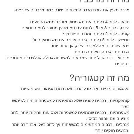
מרכב מציין את צורת הרכב החיצונית, ישנם כמה מרכבים עיקריים-
סדאן - לרוב 4 דלתות עם תא מטען מופרד מתא הנוסעים
הצבק - לרוב 3 או 5 דלתות עם תא מטען מחובר לתא הנוסעים
קופה - לרוב 2 דלתות ומבנה ספורטיבי
סטיישן - לרוב 5 דלתות, גרסת ארוכה עם תא מטען גדול
פנאי שטח - דומה למרכב הצבק אך גבוה יותר
גג נפתח - גרסה בעלת גג נפתח
מיני ואן - רכב גדול יותר שמתאים למשפחה גדולה או לצרכים מסחריים
בסיסיים
מה זה קטגוריה?
הקטגוריה מציינת את גודל הרכב ואת רמת הגימור והשימושיות
קומפקטיות - רכבים קטנים שלא מתאימים למשפחה ונוחים לשימוש
בעיר
משפחתיות - רכבים שמתאים למשפחות ולנסיעות ארוכות יותר. לרוב
מוצעים עם אבזור בסיסי.
מנהלים - רכבים המתאימים למשפחות אך לרוב בעלי אבזור רב יותר
ומנועים חזקים יותר