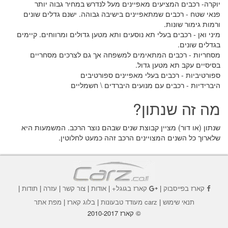
יוקרה- רכבים המציעים מאפיינים מעל לנדרש במחיר גבוה יותר
פנאי שטח - רכבים שמתאפיינים בישיבה גבוהה. ישנם גדלים שונים
ורמות גימור שונות.
מיני ואן - רכבים בעלי תא נוסעים ותא מטען גדולים ומרווחים. קיימים
בגדלים שונים.
מסחריות - רכבים המתאימים למשפחה אך גם לצרכים מסחריים
בסיסיים עקב תא מטען גדול.
ספורטיביות - רכבים בעלי מאפיינים ספורטיבים
היברידיות - רכבים עם מנועים היברדים \ חשמליים
מה זה שנתון?
שנתון (או דור) מציין קבוצת שנים שבהם נוצר הרכב. המשמעות היא
שלארוך כל השנים המצויינים הרכב זהה כמעט לחלוטין.
קארז בפייסבוק
|
קארז בגוגל+
|
אודות
|
צור קשר
|
עזרה
|
תודות
|
תנאי שימוש
|
carz מעודד טבעונות
|
בלוג קארז
|
מפת אתר
© קארז 2010-2017