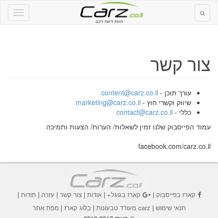
חוות דעת רכב
צור קשר
עורך תוכן -
content@carz.co.il
שיווק וקשרי חוץ -
marketing@carz.co.il
כללי -
contact@carz.co.il
עמוד הפייסבוק שלנו זמין לשאלות/ הערות/ הצעות ותמיכה
facebook.com/carz.co.il
קארז בפייסבוק
|
קארז בגוגל+
|
אודות
|
צור קשר
|
עזרה
|
תודות
|
תנאי שימוש
|
carz מעודד טבעונות
|
בלוג קארז
|
מפת אתר