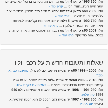
וולוו 850 1995 סדאן 4 דלתות
מדהים מנוע טורבו ברוטלי לא מייצרים
יותר חייה רעה...הוולו הכי ...
קרא עוד »
וולוו s60 2009 סדאן 4 דלתות
יתרונות הכול רכב מצויין, חיסכוני יציב
על כביש, חוות נהיגה ...
קרא עוד »
וולוו 740 1992 סטיישן 5 דלתות
רכב אמין נוח וקל לטיפול.מרווח
מאוד עם הגה מטורף שלוקח ...
קרא עוד »
וולוו s60 2009 סדאן 4 דלתות
רכב חזק חיסכוני אמין. אין חיסרונות
בכלל. שווה כול שקל.
קרא עוד »
שאלות ותשובות חדשות על רכבי וולוו
וולוו s80 1999 - 2006 יד שנייה
מחשב רכב לא נדלק
מחשב רכב לא
עובד
וולוו xc60 2009 - 2018 יד שנייה
שלום באיזה דגמים ואיזה שנה
קיימת בקרת שיוט אדפטיבית ובלימת ...
דגמים עם בקרת שיוט
וולוו 940 1991 - 1998 יד שנייה
איזה פלגים מתאימים לוולוו 940
1994
סוג פלאג
וולוו 850 1992 - 1997 יד שנייה
דגם ה850 t5 הוא הנעה קידמית או
4*4??
סוג הנעה