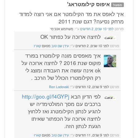
איפוס קילומטראג'
תפעול
איך לאפס את מד הקילומטר אם אני רוצה למדוד
מרחק נסיעה? דגם שנת 2011
פורסם
לפני 10 שנים, 2 חודשים
ע"י:
משתמש אנונימי
לחיצה ארוכה על כפתור OK
פורסם
לפני 10 שנים, 2 חודשים
ע"י:
עידן שם טוב
מטעם
קארז
איך מאפסים מונה קילומטרז בפורד
פוקוס שנת 2016 ? לחיצה ארוכה על
ok אינה עושה את העבודה ומוצג לי
רק הקילומטרז הכולל של הרכב .
פורסם
לפני 9 שנים, 12 חודשים
ע"י:
Ron Ladovski
לפי הדיון הבא
http://goo.gl/f4GYPj
ברכבים עם מסך המולטימדיה יש
להגיע לנתון הקילומטרג ואז ללחוץ
לחיצה ארוכה על הכפתור שאיתו
הגעת לנתון הזה.
פורסם
לפני 9 שנים, 11 חודשים
ע"י:
עידן שם טוב
מטעם
קארז