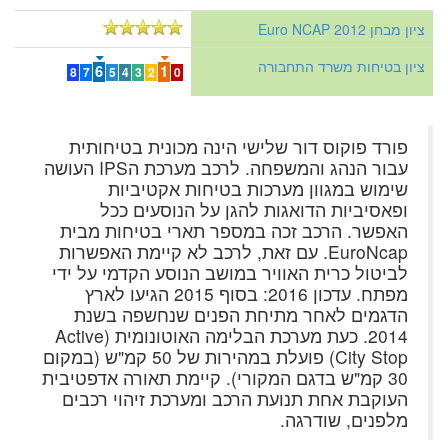
ציון מבחן Euro NCAP 2012
ציון בטיחות משרד התחבורה
6
1
8
7
5
4
3
2
0
פורד פוקוס דור שלישי הינה מכונית בטיחותית
עבור הנהג והמשפחה. לרכב מערכת הIPS העושה
שימוש במגוון מערכות בטיחות אקטיביות
ופאסיביות הדואגות להגן על הנוסעים ככל
האפשר. הרכב זכה במספר תארי בטיחות מבית
EuroNcap. עם זאת, לרכב לא קיימת האפשרות
לביטול כרית האוויר במושב הנוסע הקדמי על ידי
מפתח. עדכון 2016: בסוף 2015 הגיעו לארץ
הדגמים לאחר מתיחת הפנים שנחשפה בשנת
2014. כעת מערכת הבלימה האוטונומית (Active
City Stop) פועלת במהירות של 50 קמ"ש (במקום
30 קמ"ש בדגם המקורי). קיימת תאורה אדפטיבית
העוקבת אחת תנועת הרכב ומערכת זיהוי רכבים
מלפנים, שודרגה.