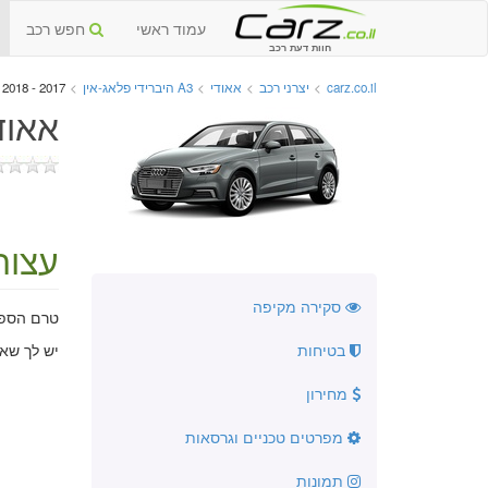
עמוד ראשי
חפש רכב
חוות דעת רכב
carz.co.il
>
יצרני רכב
>
אאודי
>
A3 היברידי פלאג-אין
>
2017 - 2018 - עצות לפני רכישה
אאודי A3 היברידי פלאג-אין הח
עצות
סקירה מקיפה
טרם הספקנ
בטיחות
יש לך שא
מחירון
מפרטים טכניים וגרסאות
תמונות