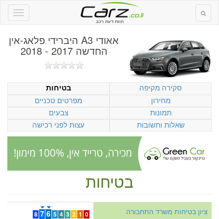
חוות דעת רכב
אאודי A3 היברידי פלאג-אין
החדשה 2017 - 2018
סקירה מקיפה
בטיחות
מחירון
מפרטים טכניים
תמונות
צבעים
שאלות ותשובות
עצות לפני רכישה
בטיחות
ציון בטיחות משרד התחבורה
7
6
8
5
4
3
2
1
0