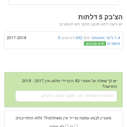
הצ'בק 5 דלתות
יש גישה לתא מטען מתוך תא הנוסעים
1.4 ליטר
אוטומטי
4X2
5
2017-2018
204 כ"ס
טורבו
מושבים
חדש מהיבואן
יש לך שאלה על אאודי A3 היברידי פלאג-אין 2017 - 2018
החדשה?
מעוניין לבצע עסקת טרייד אין משתלמת? (ללא התחייבות)
כן
לא תודה