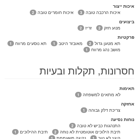
איכות ייצור
איכות הרכבה טובה
איכות חומרים טובה
2
3
ביצועים
מנוע חזק
זריז
2
2
פרקטיות
תא מטען גדול
מאובזר היטב
תא נוסעים מרווח
1
1
2
מושב נהג מרווח
1
חסרונות, תקלות ובעיות
תאימות
לא מתאים למשפחה
1
אחזקה
צריכת דלק גבוהה
1
נוחות נסיעה
התנהגות כביש לא טובה
2
תיבת הילוכים אוטומטית לא נוחה
תיבת ההילוכים
1
2
היגוי לא טוב
נהיגה משעממת
1
1