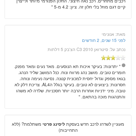
רכבים מתחרים. רכב נאה חיצוני. החלון הפנורמי מיותר ולייצרן
קיים דגם מוזל בלי חלון זה. ציון: 4.2 מ-5 "
מאת:
אנונימי
לפני 15 שנים, 2 חודשים
נכתב על:
סיטרואן C3 2010 הצ'בק 5 דלתות
" יתרונות: בעיקר איכות תא הנוסעים. מאד נעים ומאד מפנק.
חומרים טובים. מושב נהג מרווח ונוח. כנל המושב שליד הנהג.
בגאז מספק וגדול יחסית למכונית קטנה. נסיעה נעימה ונוחה.
חסרונות: ביצועים לא טובים. בעיקר בגלל הAL4. צריכת דלק לא
טובה. מיני ידניות אחרות הרבה יותר חסכניות. שלדה לא משהו
והתנהגות מוכה בהתאם. "
מעוניין לשדרג לרכב חדש בעסקת
ליסינג פרטי
משתלמת? (ללא
התחייבות)