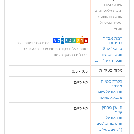
מערכת בקרת
יציבות אלקטרונית:
מונעת התהפכות
וסטייה ממסלול
הנהיגה
רמת אבזור
6
1
8
7
5
4
3
2
0
בטיחות
- רמות גימור ושנות ייצור
ציון מ-1 עד 8
שונות בעלות ניקוד בטיחות שונה. ראה טבלת
המעיד על ציוד
הבדלים בהמשך העמוד.
הבטיחות של הרכב
ניקוד בטיחות
0.5 - 6.5
בקרת סטייה
לא קיים
מנתיב
התראה על מעבר
נתיב לא מתוכנן
חיישן מרחק
לא קיים
קדמי
התראה על
התנגשות מלפנים
(לעיתים בשילוב