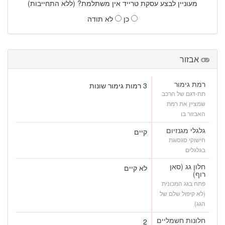
מעוניין לבצע עסקת טרייד אין משתלמת? (ללא התחייבות)
כן
לא תודה
אבזור
רמת גימור
3 רמות גימור שונות
תת-דגם של הרכב
שמציין את רמת
האבזור בו
גלגלי מגנזיום
קיים
חישוקי סגסוגת
בגלגלים
חלון גג (סאן
לא קיים
רוף)
פתח בגג המכונית
(לא קיפול שלם של
הגג)
חלונות חשמליים
2