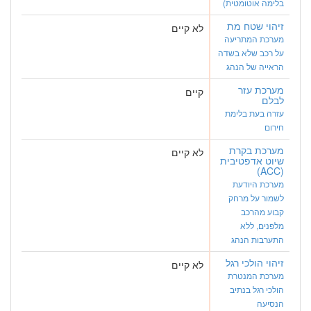
בלימה אוטומטית)
זיהוי שטח מת
לא קיים
מערכת המתריעה
על רכב שלא בשדה
הראייה של הנהג
מערכת עזר
קיים
לבלם
עזרה בעת בלימת
חירום
מערכת בקרת
לא קיים
שיוט אדפטיבית
(ACC)
מערכת היודעת
לשמור על מרחק
קבוע מהרכב
מלפנים, ללא
התערבות הנהג
זיהוי הולכי רגל
לא קיים
מערכת המנטרת
הולכי רגל בנתיב
הנסיעה