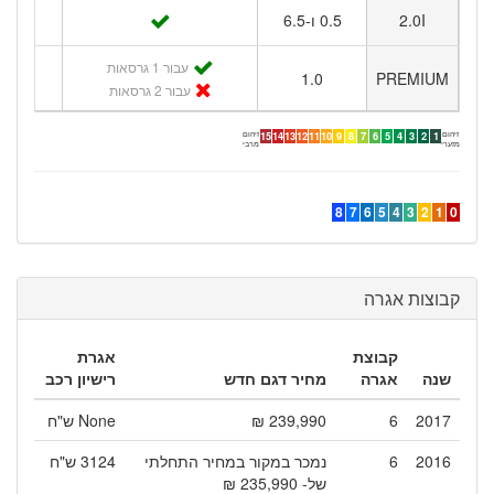
2.0I
0.5 ו-6.5
6
1
עבור 1 גרסאות
1.0
PREMIUM
1
עבור 2 גרסאות
זיהום
זיהום
15
14
13
12
11
10
9
8
7
6
5
4
3
2
1
מזערי
מרבי
8
7
6
5
4
3
2
1
0
קבוצות אגרה
קבוצת
אגרת
שנה
אגרה
מחיר דגם חדש
רישיון רכב
2017
6
239,990 ₪
None ש"ח
2016
6
נמכר במקור במחיר התחלתי
3124 ש"ח
של- 235,990 ₪