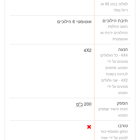
למלא: בנזין 95 או
דיזל סולר
תיבת הילוכים
אוטומטי 6 הילוכים
האם החלפת
ההילוכים ידנית או
אוטומטית
הנעה
4X2
4X4 - כל הגלגלים
מונעים על ידי
המנוע: מתאים
לנהיגה בשטח
4X2 - שני גלגלים
מונעים על ידי
המנוע
הספק
200
כ"ס
הכוח הישיר שמפיק
המנוע
טורבו
התקן המוסיף כוח
למנוע על ידי אוויר