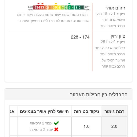
זיהום אוויר
14
13
9
5
זיהום
זיהום
15
12
11
10
8
7
6
4
3
2
1
מזערי
מרבי
ציון מ-1 עד 15 ככל
- רמות גימור ושנות ייצור שונות בעלות ניקוד זיהום
שהוא גבוה יותר
אוויר שונה. ראה טבלת הבדלים בהמשך העמוד.
הרכב מזהם יותר
ציון ירוק
174 - 228
ציון מ-0 עד 251
ככל שהוא גבוה יותר
הרכב מזהם יותר
ושיעור המס של
הרכב גבוה יותר
ההבדלים בין חבילות האבזור
רמת גימור
ניקוד בטיחות
חיישני לחץ אוויר בצמיגים
אבזור ב
עבור 2 גרסאות
1.0
2.0
1
עבור 2 גרסאות