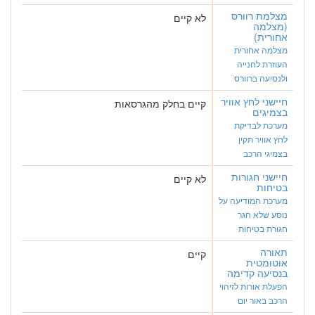
מצלמת רוורס
לא קיים
(מצלמה
אחורית)
מצלמה אחורית
העוזרת לחנייה
ולנסיעה ברוורס
חיישני לחץ אוויר
קיים בחלק מהגרסאות
בצמיגים
מערכת לבדיקת
לחץ אוויר תקין
בצמיגי הרכב
חיישני חגורות
לא קיים
בטיחות
מערכת המודיעה על
נוסע שלא חגר
חגורת בטיחות
תאורה
קיים
אוטומטית
בנסיעה קדימה
הפעלת אורות לזיהוי
הרכב באור יום