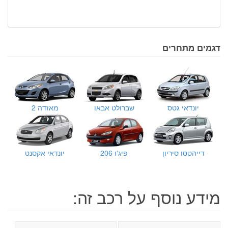
דגמים מתחרים
יונדאי גטס
שברולט אבאו
מאזדה 2
דייהטסו סיריון
פיג'ו 206
יונדאי אקסנט
מידע נוסף על רכב זה: