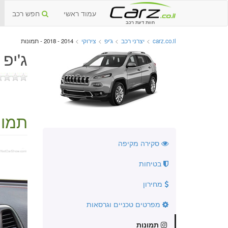
עמוד ראשי
חפש רכב
חוות דעת רכב
carz.co.il
>
יצרני רכב
>
ג'יפ
>
צירוקי
>
2014 - 2018 - תמונות
ג'יפ צי
תמונ
סקירה מקיפה
בטיחות
מחירון
מפרטים טכניים וגרסאות
תמונות