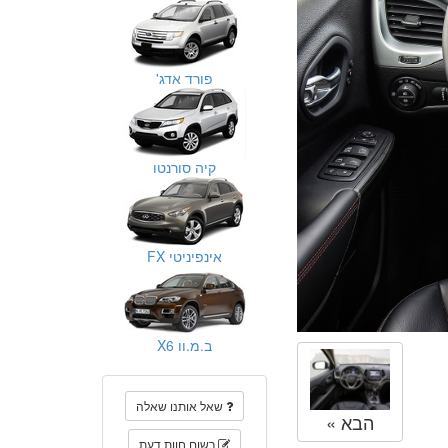
פורד אדג'
קיה סורנטו
אינפיניטי FX
ב.מ.וו X6
שאל אותנו שאלה
הבא »
רשום חוות דעת