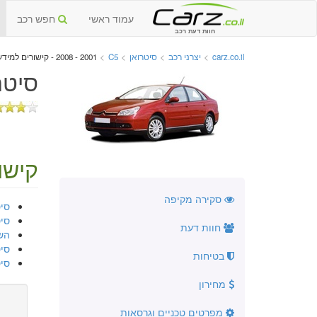
עמוד ראשי
חפש רכב
חוות דעת רכב
carz.co.il
>
יצרני רכב
>
סיטרואן
>
C5
>
2001 - 2008 - קישורים למידע נוסף
סיטרואן C5 יד ש
קישו
סקירה מקיפה
סיטרואן 001
סיטרואן 04
חוות דעת
השוו
סיטרואן C5
בטיחות
סיטרואן 002
מחירון
מפרטים טכניים וגרסאות