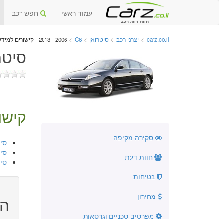
עמוד ראשי
חפש רכב
חוות דעת רכב
carz.co.il
>
יצרני רכב
>
סיטרואן
>
C6
>
2006 - 2013 - קישורים למידע נוסף
סיטרואן C6 יד ש
קישו
סקירה מקיפה
סיטרואן 005
סיטרואן 7
חוות דעת
סיטרואן 6
בטיחות
מחירון
הו
מפרטים טכניים וגרסאות