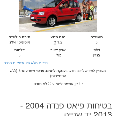
מושבים
נפח מנוע
תיבת הילוכים
5
1.2
ל'
אוטומטי ו-ידני
דלק
ארץ ייצור
דלתות
בנזין
פולין
5
סיכום מלא של גרסאות הרכב
מעוניין לשדרג לרכב חדש בעסקת
ליסינג פרטי
משתלמת? (ללא
התחייבות)
כן, אשמח לשמוע
לא תודה
בטיחות פיאט פנדה 2004 -
2013 יד שנייה