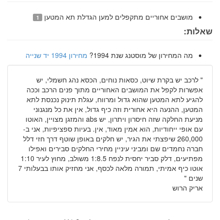
מושבים אחוריים מתקפלים למען הגדלת תא המטען
1
שאלות:
מה המחירון של מוסטנג שנת 1994?
מחירון 1994 יד שנייה
"
לרכב יש בקרת שיוט, כסאות נוחים, הכסא נהג חשמלי, יש
אפשרות לקפל את המושבים האחוריים מתוך פנים הרכב וככה
להגיע לתא המטען שהוא גדול ומרווח, עגלת תינוק נכנסת לתא
המטען, ההנעה היא אחורית וזה כיף גדול, אין את כל מנגנוני
מניעת החלקה שזה חיסרון ויתרון, יש abs והמזגן מצויין, האוטו
עם אופי ייחודיות, הוא אמין מאוד, אין. בעיות ספציפיות, אני ב-
260,000 שיפצתי את הגיר, יש חלקים באופן שוטף דרך חזי דלל
חברה נחמדים שם ומביני עיניין מחירי החלקים סבירים ואפילו
מפתיעים, דלק סביר יחסית לנפח 1:8.5 משולב, מחוץ לעיר 1:10
אוטו כיף אמיתי, תמורה מלאה לכסף, אני מחזיק אותו בבעלותי 7
שנים
"
אריק הרוש