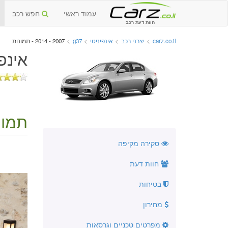
עמוד ראשי
חפש רכב
חוות דעת רכב
carz.co.il
>
יצרני רכב
>
אינפיניטי
>
g37
>
2007 - 2014 - תמונות
אינפיניטי g37 י
תמונ
סקירה מקיפה
חוות דעת
בטיחות
מחירון
מפרטים טכניים וגרסאות