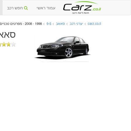
עמוד ראשי
חפש רכב
חוות דעת רכב
carz.co.il
>
יצרני רכב
>
סאאב
>
9-5
>
1998 - 2008 - מפרטים טכניים וגרסאות
סאאב 9-5 יד שנייה 