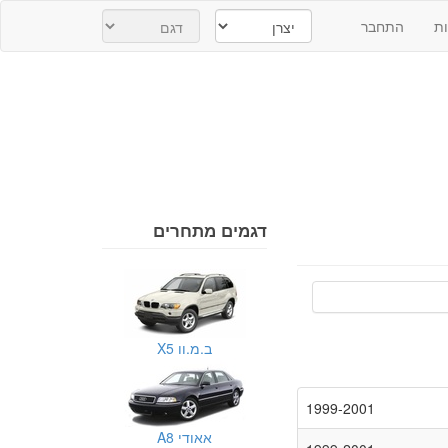
ת
התחבר
דגמים מתחרים
ב.מ.וו X5
1999-2001
אאודי A8