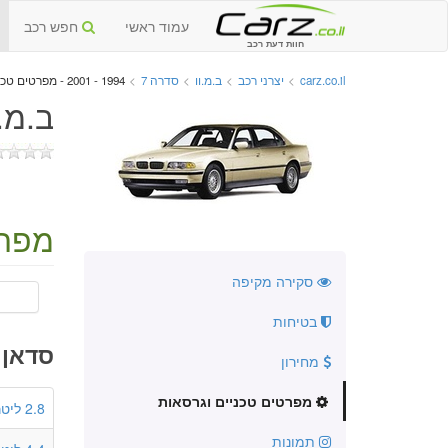
עמוד ראשי
חפש רכב
חוות דעת רכב
carz.co.il
>
יצרני רכב
>
ב.מ.וו
>
סדרה 7
>
1994 - 2001 - מפרטים טכניים וגרסאות
ב.מ.וו סדרה
מפרט
סקירה מקיפה
בטיחות
סדאן 4 דלתות
מחירון
מפרטים טכניים וגרסאות
2.8 ליטר
תמונות