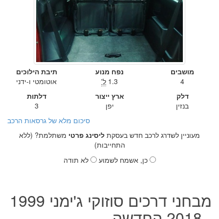
מושבים
נפח מנוע
תיבת הילוכים
4
1.3
ל'
אוטומטי ו-ידני
דלק
ארץ ייצור
דלתות
בנזין
יפן
3
סיכום מלא של גרסאות הרכב
מעוניין לשדרג לרכב חדש בעסקת
ליסינג פרטי
משתלמת? (ללא
התחייבות)
כן, אשמח לשמוע
לא תודה
מבחני דרכים סוזוקי ג'ימני 1999
- 2018 החדשה