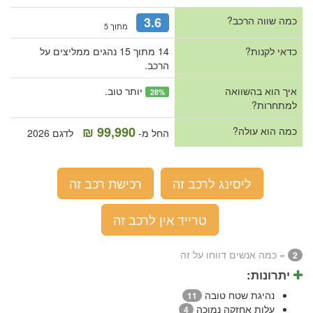
כמה שווה הרכב?
3.6
מתוך 5
כדאי לקנות?
14 מתוך 15 נהגים ממליצים על
הרכב.
איך הוא בהשוואה
יותר טוב.
28%
למתחרות?
99,990 ₪
כמה הוא עולה?
החל מ-
לדגם 2026
ליסינג לרכב זה
רכישת רכב זה
טרייד אין לרכב זה
= כמה אנשים דווחו על זה
2
יתרונות:
נהיגת שטח טובה
11
עלות אחזקה נמוכה
4