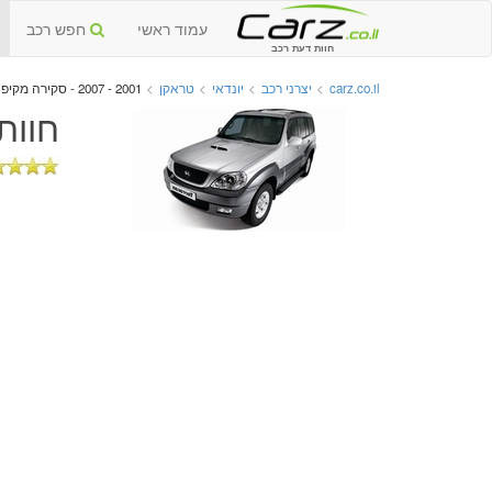
עמוד ראשי
חפש רכב
חוות דעת רכב
carz.co.il
>
יצרני רכב
>
יונדאי
>
טראקן
>
2001 - 2007 - סקירה מקיפה
חוות